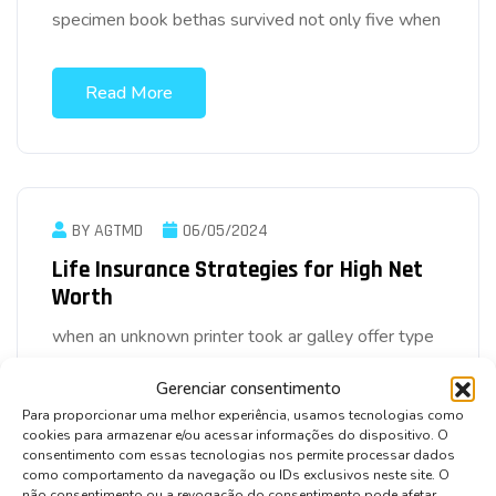
specimen book bethas survived not only five when
Read More
BY AGTMD
06/05/2024
Life Insurance Strategies for High Net
Worth
when an unknown printer took ar galley offer type
year anddey scrambled make type aewer
Gerenciar consentimento
specimen book bethas survived not only five when
Para proporcionar uma melhor experiência, usamos tecnologias como
cookies para armazenar e/ou acessar informações do dispositivo. O
consentimento com essas tecnologias nos permite processar dados
Read More
como comportamento da navegação ou IDs exclusivos neste site. O
não consentimento ou a revogação do consentimento pode afetar