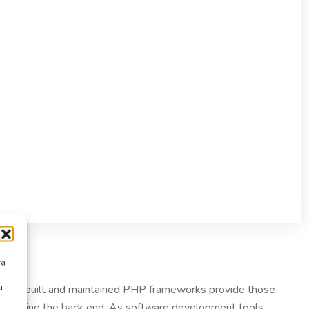
ra
u
. Well-built and maintained PHP frameworks provide those
treamline the back end. As software development tools