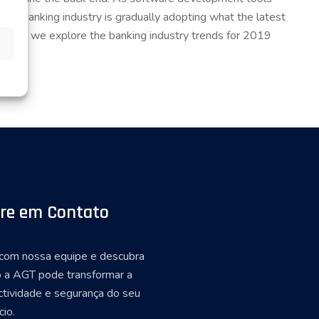
the banking industry is gradually adopting what the latest
n us as we explore the banking industry trends for 2019
re em Contato
 com nossa equipe e descubra
 a AGT pode transformar a
ctividade e segurança do seu
io.