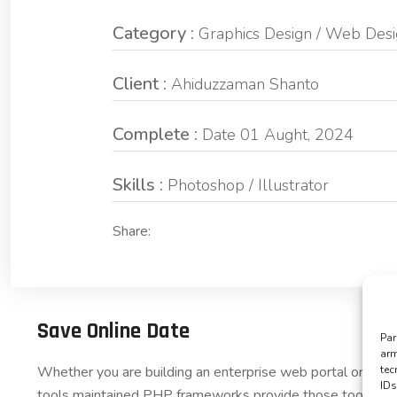
Category :
Graphics Design / Web Des
Client :
Ahiduzzaman Shanto
Complete :
Date 01 Aught, 2024
Skills :
Photoshop / Illustrator
Share:
Save Online Date
Par
arm
te
Whether you are building an enterprise web portal or a s
IDs
tools maintained PHP frameworks provide those tools in a