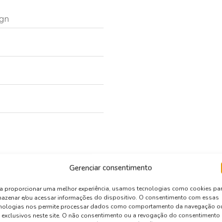
ign
Gerenciar consentimento
a proporcionar uma melhor experiência, usamos tecnologias como cookies pa
azenar e/ou acessar informações do dispositivo. O consentimento com essas
cnologias nos permite processar dados como comportamento da navegação o
tate-of-the-art website, you always need the right modern tools
 exclusivos neste site. O não consentimento ou a revogação do consentimento
bundance, allowing developers to save time, re-use code, and s