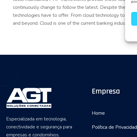
pod
continuously change to follow the latest. Despite the comp
technologies have to offer. From cloud technology to cybe
and beyond. Cloud is one of the current banking industry tr
Empresa
Home
Especializada em tecnologia,
conectividade e segurança para
Política de Privacida
empresas e condomínios.