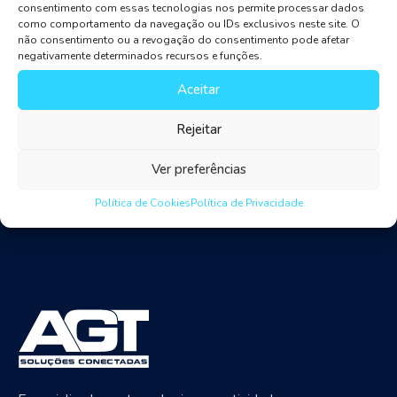
adopting what the latest technologies have to offer.
consentimento com essas tecnologias nos permite processar dados
como comportamento da navegação ou IDs exclusivos neste site. O
From cloud technology to cyber risk management to
não consentimento ou a revogação do consentimento pode afetar
machine learning in investment banking, join us as we
negativamente determinados recursos e funções.
explore the banking industry trends for 2019 and
Aceitar
beyond. Cloud is one of the current banking industry
trends as well.
Rejeitar
Ver preferências
Política de Cookies
Política de Privacidade