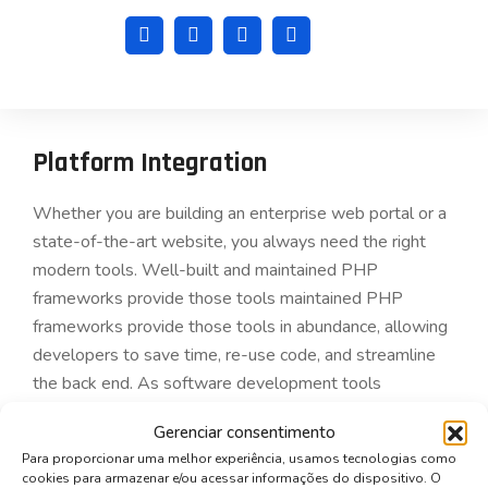
Platform Integration
Whether you are building an enterprise web portal or a
state-of-the-art website, you always need the right
modern tools. Well-built and maintained PHP
frameworks provide those tools maintained PHP
frameworks provide those tools in abundance, allowing
developers to save time, re-use code, and streamline
the back end. As software development tools
continuously change to follow the latest. Despite the
Gerenciar consentimento
competition from startups and the ever-present
Para proporcionar uma melhor experiência, usamos tecnologias como
economic challenges, the banking industry is gradually
cookies para armazenar e/ou acessar informações do dispositivo. O