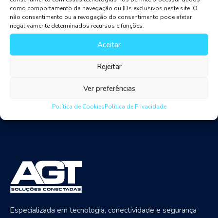
From cloud technology to cyber risk management to
como comportamento da navegação ou IDs exclusivos neste site. O
não consentimento ou a revogação do consentimento pode afetar
machine learning in investment banking, join us as we
negativamente determinados recursos e funções.
explore the banking industry trends for 2019 and
Aceitar
beyond. Cloud is one of the current banking industry
trends as well.
Rejeitar
Ver preferências
Política de Cookies
Política de Privacidade
Especializada em tecnologia, conectividade e segurança