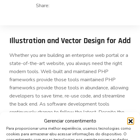
Share:
Illustration and Vector Design for Add
Whether you are building an enterprise web portal or a
state-of-the-art website, you always need the right
modern tools. Well-built and maintained PHP
frameworks provide those tools maintained PHP
frameworks provide those tools in abundance, allowing
developers to save time, re-use code, and streamline
the back end. As software development tools
continuously change to follow the latest. Despite the
competition from startups and the ever-present
Gerenciar consentimento
economic challenges, the banking industry is gradually
Para proporcionar uma melhor experiência, usamos tecnologias como
cookies para armazenar e/ou acessar informações do dispositivo. O
adopting what the latest technologies have to offer.
consentimento com essas tecnologias nos permite processar dados