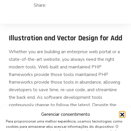
Share:
Illustration and Vector Design for Add
Whether you are building an enterprise web portal or a
state-of-the-art website, you always need the right
modern tools. Well-built and maintained PHP
frameworks provide those tools maintained PHP
frameworks provide those tools in abundance, allowing
developers to save time, re-use code, and streamline
the back end. As software development tools
continuously change to follow the latest. Despite the
competition from startups and the ever-present
Gerenciar consentimento
economic challenges, the banking industry is gradually
Para proporcionar uma melhor experiência, usamos tecnologias como
cookies para armazenar e/ou acessar informações do dispositivo. O
adopting what the latest technologies have to offer.