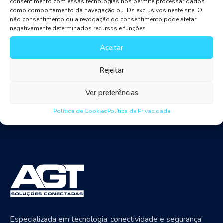
consentimento com essas tecnologias nos permite processar dados
From cloud technology to cyber risk management to
como comportamento da navegação ou IDs exclusivos neste site. O
machine learning in investment banking, join us as we
não consentimento ou a revogação do consentimento pode afetar
negativamente determinados recursos e funções.
explore the banking industry trends for 2019 and
beyond. Cloud is one of the current banking industry
Aceitar
trends as well.
Rejeitar
Ver preferências
Política de Cookies
Política de Privacidade
Especializada em tecnologia, conectividade e segurança