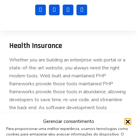
Health Insurance
Whether you are building an enterprise web portal or a
state-of-the-art website, you always need the right
modern tools. Well-built and maintained PHP
frameworks provide those tools maintained PHP
frameworks provide those tools in abundance, allowing
developers to save time, re-use code, and streamline
the back end. As software development tools
continuously change to follow the latest. Despite the
Gerenciar consentimento
competition from startups and the ever-present
Para proporcionar uma melhor experiência, usamos tecnologias como
economic challenges, the banking industry is gradually
cookies para armazenar e/ou acessar informações do dispositivo. O