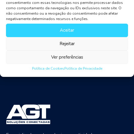
adopting what the latest technologies have to offer.
consentimento com essas tecnologias nos permite processar dados
como comportamento da navegação ou IDs exclusivos neste site. O
From cloud technology to cyber risk management to
não consentimento ou a revogação do consentimento pode afetar
machine learning in investment banking, join us as we
negativamente determinados recursos e funções.
explore the banking industry trends for 2019 and
Aceitar
beyond. Cloud is one of the current banking industry
trends as well.
Rejeitar
Ver preferências
Política de Cookies
Política de Privacidade