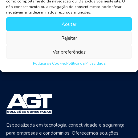
como comportamento da navegação ou IDs exclusivos neste site. O
machine learning in investment banking, join us as we
não consentimento ou a revogação do consentimento pode afetar
explore the banking industry trends for 2019 and
negativamente determinados recursos e funções.
beyond. Cloud is one of the current banking industry
Aceitar
trends as well.
Rejeitar
Ver preferências
Política de Cookies
Política de Privacidade
Especializada em tecnologia, conectividade e segurança
para empresas e condomínios. Oferecemos soluções