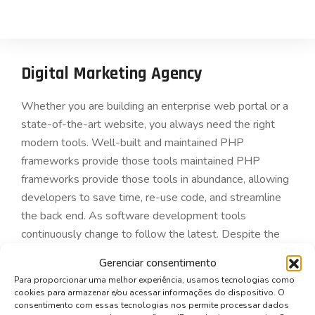
Digital Marketing Agency
Whether you are building an enterprise web portal or a
state-of-the-art website, you always need the right
modern tools. Well-built and maintained PHP
frameworks provide those tools maintained PHP
frameworks provide those tools in abundance, allowing
developers to save time, re-use code, and streamline
the back end. As software development tools
continuously change to follow the latest. Despite the
competition from startups and the ever-present
Gerenciar consentimento
economic challenges, the banking industry is gradually
Para proporcionar uma melhor experiência, usamos tecnologias como
adopting what the latest technologies have to offer.
cookies para armazenar e/ou acessar informações do dispositivo. O
consentimento com essas tecnologias nos permite processar dados
From cloud technology to cyber risk management to