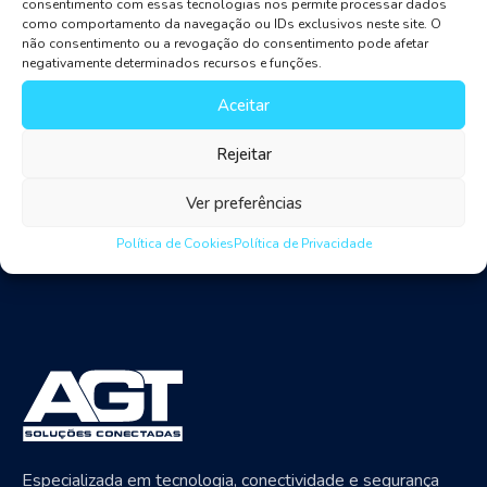
consentimento com essas tecnologias nos permite processar dados
como comportamento da navegação ou IDs exclusivos neste site. O
From cloud technology to cyber risk management to
não consentimento ou a revogação do consentimento pode afetar
machine learning in investment banking, join us as we
negativamente determinados recursos e funções.
explore the banking industry trends for 2019 and
Aceitar
beyond. Cloud is one of the current banking industry
trends as well.
Rejeitar
Ver preferências
Política de Cookies
Política de Privacidade
Especializada em tecnologia, conectividade e segurança