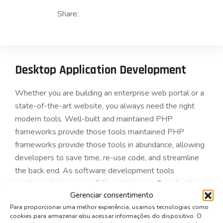
Share:
Desktop Application Development
Whether you are building an enterprise web portal or a
state-of-the-art website, you always need the right
modern tools. Well-built and maintained PHP
frameworks provide those tools maintained PHP
frameworks provide those tools in abundance, allowing
developers to save time, re-use code, and streamline
the back end. As software development tools
continuously change to follow the latest. Despite the
Gerenciar consentimento
competition from startups and the ever-present
Para proporcionar uma melhor experiência, usamos tecnologias como
economic challenges, the banking industry is gradually
cookies para armazenar e/ou acessar informações do dispositivo. O
adopting what the latest technologies have to offer.