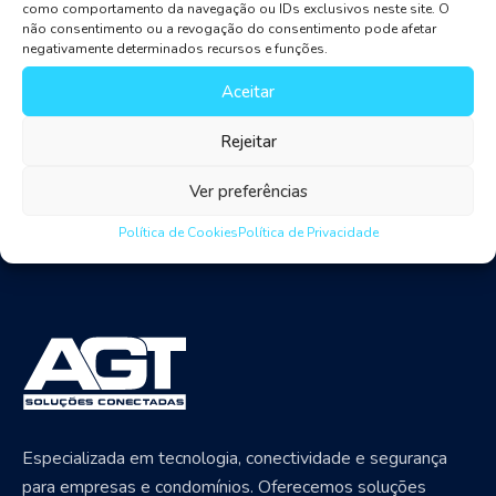
como comportamento da navegação ou IDs exclusivos neste site. O
machine learning in investment banking, join us as we
não consentimento ou a revogação do consentimento pode afetar
explore the banking industry trends for 2019 and
negativamente determinados recursos e funções.
beyond. Cloud is one of the current banking industry
Aceitar
trends as well.
Rejeitar
Ver preferências
Política de Cookies
Política de Privacidade
Especializada em tecnologia, conectividade e segurança
para empresas e condomínios. Oferecemos soluções