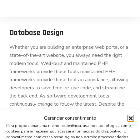
Database Design
Whether you are building an enterprise web portal or a
state-of-the-art website, you always need the right
modern tools. Well-built and maintained PHP
frameworks provide those tools maintained PHP
frameworks provide those tools in abundance, allowing
developers to save time, re-use code, and streamline
the back end. As software development tools
continuously change to follow the latest. Despite the
competition from startups and the ever-present
Gerenciar consentimento
economic challenges, the banking industry is gradually
Para proporcionar uma melhor experiência, usamos tecnologias como
adopting what the latest technologies have to offer.
cookies para armazenar e/ou acessar informações do dispositivo. O
From cloud technology to cyber risk management to
consentimento com essas tecnologias nos permite processar dados