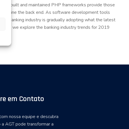
. Well-built and maintained PHP frameworks provide those
treamline the back end. As software development tools
the banking industry is gradually adopting what the latest
n us as we explore the banking industry trends for 2019
re em Contato
 com nossa equipe e descubra
 a AGT pode transformar a