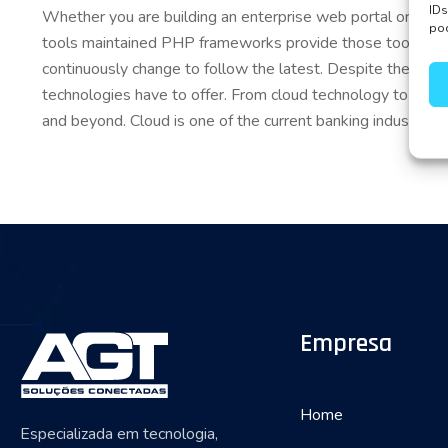
IDs
Whether you are building an enterprise web portal or a s
pod
tools maintained PHP frameworks provide those tools in a
continuously change to follow the latest. Despite the comp
technologies have to offer. From cloud technology to cybe
and beyond. Cloud is one of the current banking industry tr
Empresa
Home
Especializada em tecnologia,