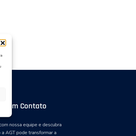
ra
u
re em Contato
 com nossa equipe e descubra
 a AGT pode transformar a