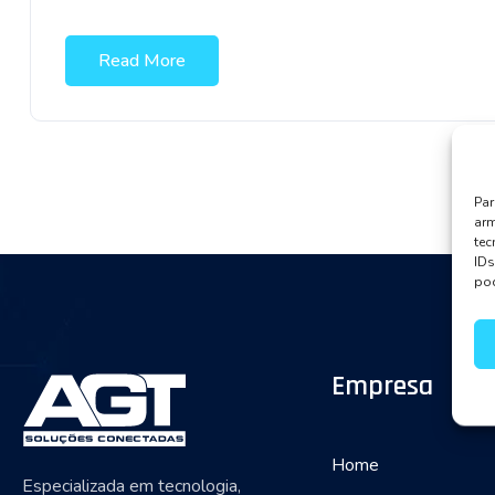
Read More
Par
arm
te
IDs
pod
Empresa
Home
Especializada em tecnologia,