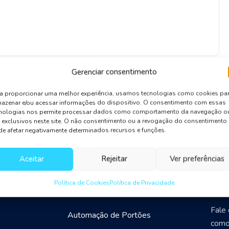
Gerenciar consentimento
a proporcionar uma melhor experiência, usamos tecnologias como cookies pa
azenar e/ou acessar informações do dispositivo. O consentimento com essas
cnologias nos permite processar dados como comportamento da navegação o
 exclusivos neste site. O não consentimento ou a revogação do consentimento
e afetar negativamente determinados recursos e funções.
Aceitar
Rejeitar
Ver preferências
Nossas soluções
Ent
Política de Cookies
Política de Privacidade
Fale
Automação de Portões
como