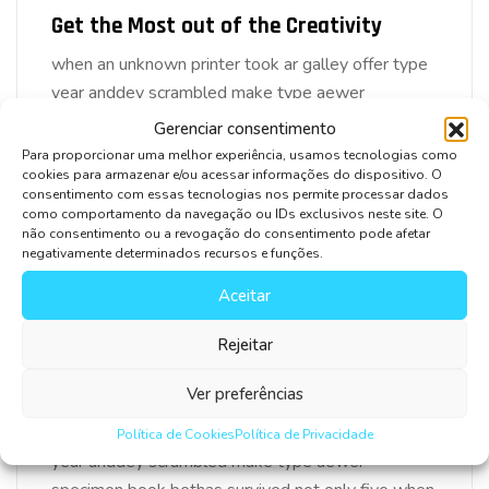
Get the Most out of the Creativity
when an unknown printer took ar galley offer type
year anddey scrambled make type aewer
specimen book bethas survived not only five when
Gerenciar consentimento
Para proporcionar uma melhor experiência, usamos tecnologias como
cookies para armazenar e/ou acessar informações do dispositivo. O
Read More
consentimento com essas tecnologias nos permite processar dados
como comportamento da navegação ou IDs exclusivos neste site. O
não consentimento ou a revogação do consentimento pode afetar
negativamente determinados recursos e funções.
Aceitar
BY AGTMD
14/12/2023
Rejeitar
Most Popular Chrome Extensionfor
Business Promot
Ver preferências
when an unknown printer took ar galley offer type
Política de Cookies
Política de Privacidade
year anddey scrambled make type aewer