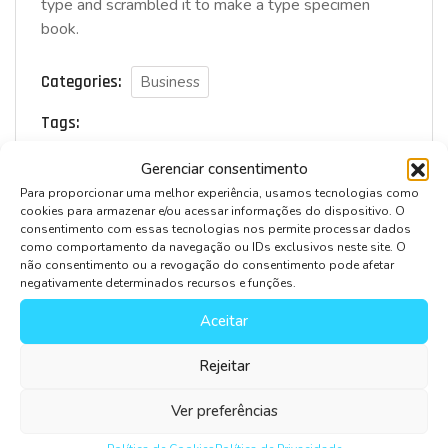
type and scrambled it to make a type specimen
book.
Categories:
Business
Tags:
Business
Corporate
Design
Development
Gerenciar consentimento
Insurance
IOT
Marketing
Technology
Para proporcionar uma melhor experiência, usamos tecnologias como
cookies para armazenar e/ou acessar informações do dispositivo. O
consentimento com essas tecnologias nos permite processar dados
como comportamento da navegação ou IDs exclusivos neste site. O
não consentimento ou a revogação do consentimento pode afetar
negativamente determinados recursos e funções.
Leave Comment
Aceitar
Rejeitar
Ver preferências