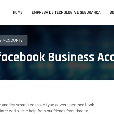
HOME
EMPRESA DE TECNOLOGIA E SEGURANÇA
S
S ACCOUNT?
facebook Business Ac
year anddey scrambled make type aewer specimen book
ter.eed a little help from our friends from time to