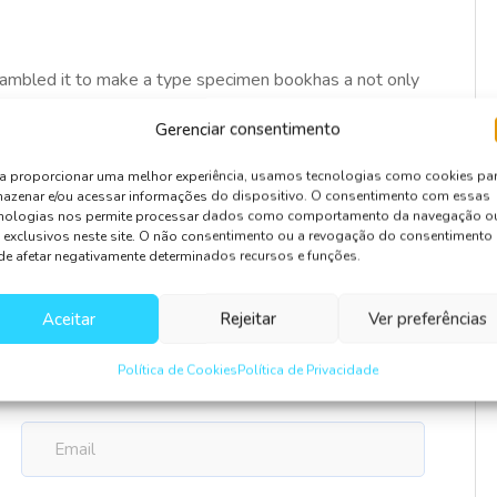
rambled it to make a type specimen bookhas a not only
tting, remaining essentially unchan galley of type and
Gerenciar consentimento
a proporcionar uma melhor experiência, usamos tecnologias como cookies pa
azenar e/ou acessar informações do dispositivo. O consentimento com essas
cnologias nos permite processar dados como comportamento da navegação o
 exclusivos neste site. O não consentimento ou a revogação do consentimento
e afetar negativamente determinados recursos e funções.
Aceitar
Rejeitar
Ver preferências
Política de Cookies
Política de Privacidade