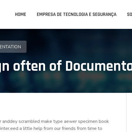
HOME
EMPRESA DE TECNOLOGIA E SEGURANÇA
S
ENTATION
gn often of Documenta
year anddey scrambled make type aewer specimen book
ter.eed a little help from our friends from time to