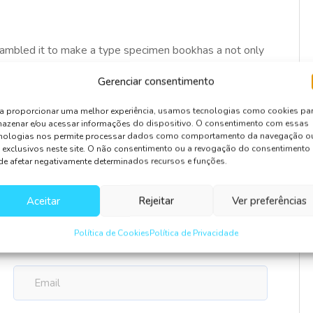
rambled it to make a type specimen bookhas a not only
tting, remaining essentially unchan galley of type and
Gerenciar consentimento
a proporcionar uma melhor experiência, usamos tecnologias como cookies pa
azenar e/ou acessar informações do dispositivo. O consentimento com essas
cnologias nos permite processar dados como comportamento da navegação o
 exclusivos neste site. O não consentimento ou a revogação do consentimento
e afetar negativamente determinados recursos e funções.
Aceitar
Rejeitar
Ver preferências
Política de Cookies
Política de Privacidade